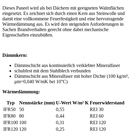
Dieses Paneel wird als bei Dächern mit geeigneten Walmflächen
eingesetzt. Es zeichnet sich durch einen Kern aus Steinwolle und
damit eine vollkommene Feuerfestigkeit und eine hervorragende
Wärmedämmung aus. Es wird den steigenden Anforderungen in
Sachen Brandverhalten gerecht ohne dabei mechanische
Eigenschaften einzubüßen.
Dämmkern:
Dämmschicht aus kontinuierlich verklebter Mineralfaser
schubfest mit dem Stahlblech verbunden
Dämmschicht aus Mineralfaser mit hoher Dichte (100 kg/m³,
µm=0,040 W/mK bei 10°C)
Wärmedämmung:
Typ
Nennstärke (mm)
U-Wert W/m² K
Feuerwiderstand
IFR50
50
0,55
REI 30
IFR80
80
0,44
REI 60
IFR100
100
0,31
REI 120
IFR120
120
0,25
REI 120